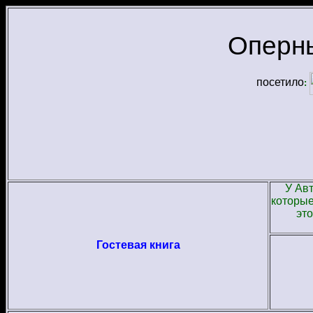
Оперн
посетило
:
У Ав
которые
это
Гостевая книга